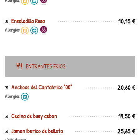
Alergias
10,15 €
Ensaladilla Rusa
Alergias
ENTRANTES FRIOS
20,60 €
Anchoas del Cantabrico "00"
Alergias
19,50 €
Cecina de buey cebon
25,65 €
Jamon iberico de bellota
100% iberico